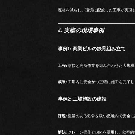
廃材を減らし、環境に配慮した工事が実現
4. 実際の現場事例
事例1: 商業ビルの鉄骨組み立て
工程:
溶接と高所作業を組み合わせた大規模
成果:
工期内に安全かつ正確に施工を完了し
事例2: 工場施設の建設
課題:
重量のある鉄骨を狭い敷地内で安全に
解決:
クレーン操作とBIMを活用し、効率