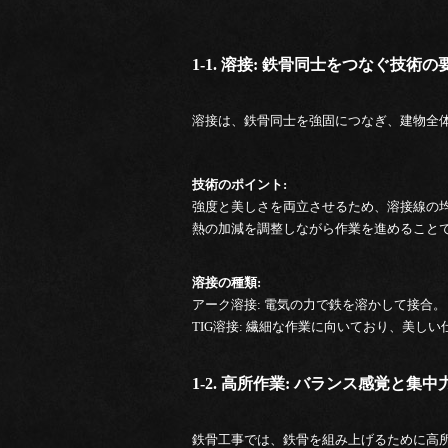
1-1. 溶接: 鉄骨同士をつなぐ技術の
溶接は、鉄骨同士を強固につなぎ、建物全
技術のポイント:
強度と美しさを両立させるため、溶接線の
熱の加減を調整しながら作業を進めること
溶接の種類:
アーク溶接: 電気の力で鉄を溶かして接合。
TIG溶接: 繊細な作業に向いており、美し
1-2. 高所作業: バランス感覚と集
鉄骨工事では、鉄骨を組み上げるために高